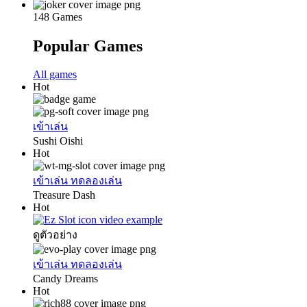
148 Games
Popular Games
All games
Hot
เข้าเล่น
Sushi Oishi
Hot
เข้าเล่น
ทดลองเล่น
Treasure Dash
Hot
ดูตัวอย่าง
เข้าเล่น
ทดลองเล่น
Candy Dreams
Hot