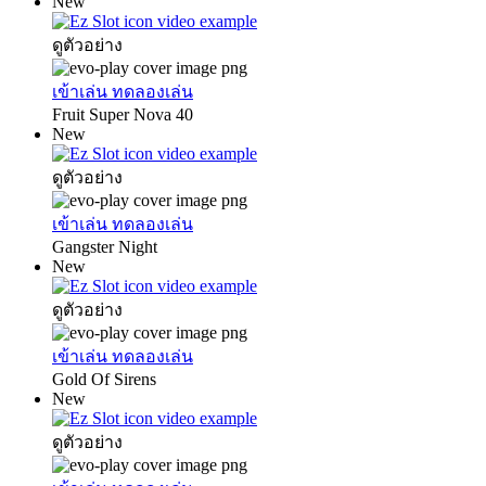
New
ดูตัวอย่าง
เข้าเล่น
ทดลองเล่น
Fruit Super Nova 40
New
ดูตัวอย่าง
เข้าเล่น
ทดลองเล่น
Gangster Night
New
ดูตัวอย่าง
เข้าเล่น
ทดลองเล่น
Gold Of Sirens
New
ดูตัวอย่าง