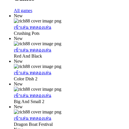
All games
New
เข้าเล่น
ทดลองเล่น
Crushing Pots
New
เข้าเล่น
ทดลองเล่น
Red And Black
New
เข้าเล่น
ทดลองเล่น
Color Dish 2
New
เข้าเล่น
ทดลองเล่น
Big And Small 2
New
เข้าเล่น
ทดลองเล่น
Dragon Boat Festival