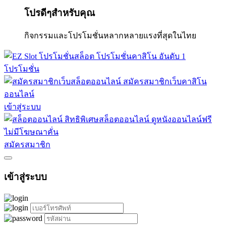
โปรดีๆสำหรับคุณ
กิจกรรมและโปรโมชั่นหลากหลายแรงที่สุดในไทย
โปรโมชั่น
เข้าสู่ระบบ
สมัครสมาชิก
เข้าสู่ระบบ