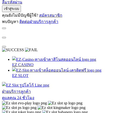
ลืมรหัสผ่าน
เข้าสู่ระบบ
คุณยังไม่มีบัญชีผู้ใช้?
สมัครสมาชิก
พบปัญหา
ติดต่อฝ่ายบริการลูกค้า
EZ CASINO
EZ SLOT
ฝ่ายบริการลูกค้า
ดูแลคุณ 24 ชั่วโมง