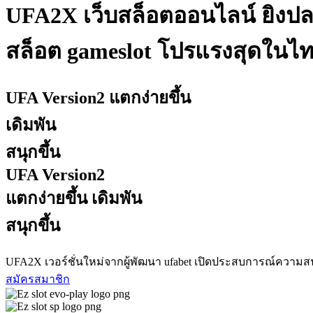
UFA2X เว็บสล็อตออนไลน์ ยิงป
สล็อต gameslot โปรแรงสุดในไ
UFA Version2 แตกง่ายขึ้น
เดิมพัน
สนุกขึ้น
UFA Version2
แตกง่ายขึ้น เดิมพัน
สนุกขึ้น
UFA2X เวอร์ชั่นใหม่จากผู้พัฒนา ufabet เปิดประสบการณ์ความสนุก
สมัครสมาชิก