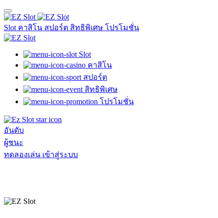
Slot
คาสิโน
สปอร์ต
สิทธิพิเศษ
โปรโมชั่น
Slot
คาสิโน
สปอร์ต
สิทธิพิเศษ
โปรโมชั่น
อันดับ
ผู้ชนะ
ทดลองเล่น
เข้าสู่ระบบ