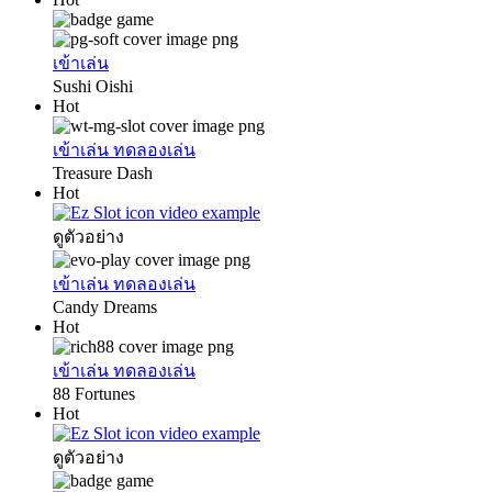
เข้าเล่น
Sushi Oishi
Hot
เข้าเล่น
ทดลองเล่น
Treasure Dash
Hot
ดูตัวอย่าง
เข้าเล่น
ทดลองเล่น
Candy Dreams
Hot
เข้าเล่น
ทดลองเล่น
88 Fortunes
Hot
ดูตัวอย่าง