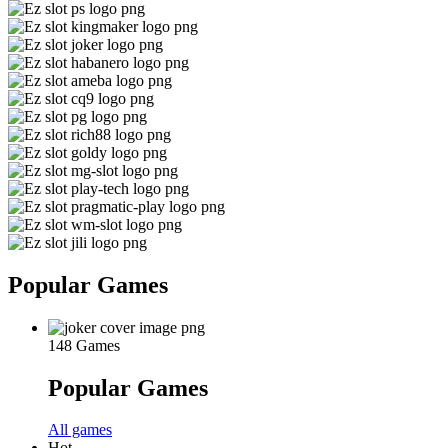
Popular Games
148 Games
Popular Games
All games
Hot