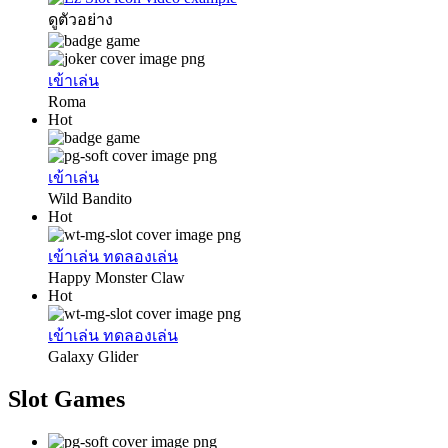
ดูตัวอย่าง
เข้าเล่น
Roma
Hot
เข้าเล่น
Wild Bandito
Hot
เข้าเล่น
ทดลองเล่น
Happy Monster Claw
Hot
เข้าเล่น
ทดลองเล่น
Galaxy Glider
Slot Games