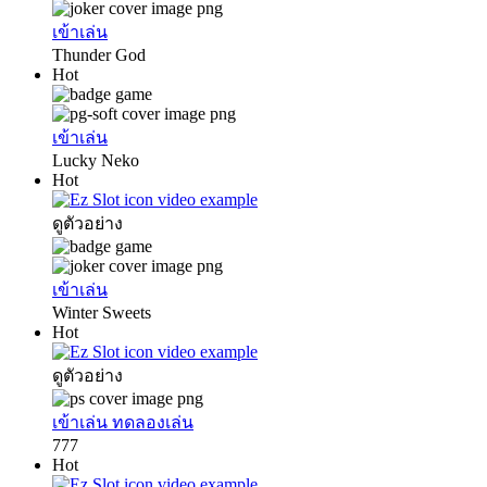
เข้าเล่น
Thunder God
Hot
เข้าเล่น
Lucky Neko
Hot
ดูตัวอย่าง
เข้าเล่น
Winter Sweets
Hot
ดูตัวอย่าง
เข้าเล่น
ทดลองเล่น
777
Hot