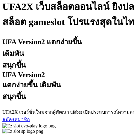
UFA2X เว็บสล็อตออนไลน์ ยิงป
สล็อต gameslot โปรแรงสุดในไ
UFA Version2 แตกง่ายขึ้น
เดิมพัน
สนุกขึ้น
UFA Version2
แตกง่ายขึ้น เดิมพัน
สนุกขึ้น
UFA2X เวอร์ชั่นใหม่จากผู้พัฒนา ufabet เปิดประสบการณ์ความสนุก
สมัครสมาชิก