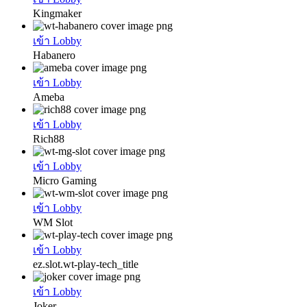
Kingmaker
เข้า Lobby
Habanero
เข้า Lobby
Ameba
เข้า Lobby
Rich88
เข้า Lobby
Micro Gaming
เข้า Lobby
WM Slot
เข้า Lobby
ez.slot.wt-play-tech_title
เข้า Lobby
Joker