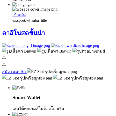
เข้าเล่น
ez.sport.wt-saba_title
คาสิโนสดชั้นนำ
สมัครสมาชิก
Smart Wallet
เล่นได้ทุกเกมส์ไม่ต้องโยกเงิน