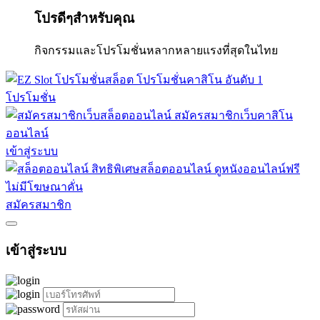
โปรดีๆสำหรับคุณ
กิจกรรมและโปรโมชั่นหลากหลายแรงที่สุดในไทย
โปรโมชั่น
เข้าสู่ระบบ
สมัครสมาชิก
เข้าสู่ระบบ