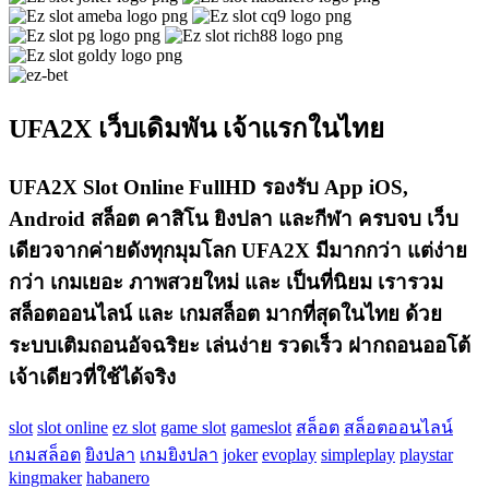
UFA2X เว็บเดิมพัน เจ้าแรกในไทย
UFA2X
Slot Online FullHD รองรับ App iOS,
Android สล็อต คาสิโน ยิงปลา และกีฬา ครบจบ เว็บ
เดียวจากค่ายดังทุกมุมโลก UFA2X มีมากกว่า แต่ง่าย
กว่า เกมเยอะ ภาพสวยใหม่ และ เป็นที่นิยม เรารวม
สล็อตออนไลน์ และ เกมสล็อต มากที่สุดในไทย ด้วย
ระบบเติมถอนอัจฉริยะ เล่นง่าย รวดเร็ว ฝากถอนออโต้
เจ้าเดียวที่ใช้ได้จริง
slot
slot online
ez slot
game slot
gameslot
สล็อต
สล็อตออนไลน์
เกมสล็อต
ยิงปลา
เกมยิงปลา
joker
evoplay
simpleplay
playstar
kingmaker
habanero