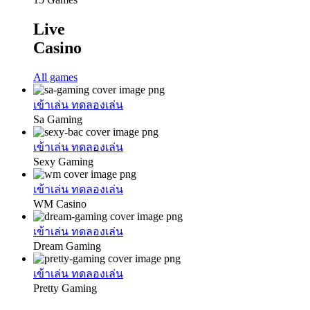
Live
Casino
All games
เข้าเล่น
ทดลองเล่น
Sa Gaming
เข้าเล่น
ทดลองเล่น
Sexy Gaming
เข้าเล่น
ทดลองเล่น
WM Casino
เข้าเล่น
ทดลองเล่น
Dream Gaming
เข้าเล่น
ทดลองเล่น
Pretty Gaming