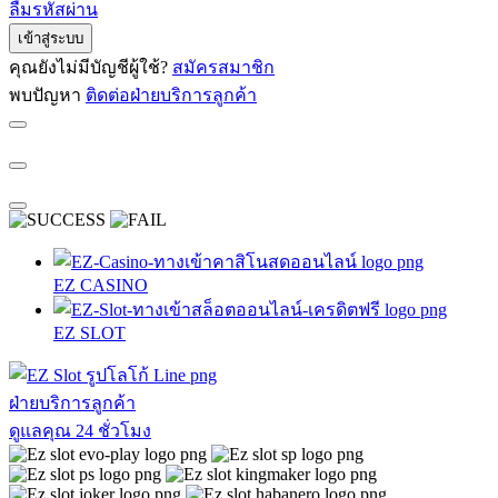
ลืมรหัสผ่าน
เข้าสู่ระบบ
คุณยังไม่มีบัญชีผู้ใช้?
สมัครสมาชิก
พบปัญหา
ติดต่อฝ่ายบริการลูกค้า
EZ CASINO
EZ SLOT
ฝ่ายบริการลูกค้า
ดูแลคุณ 24 ชั่วโมง