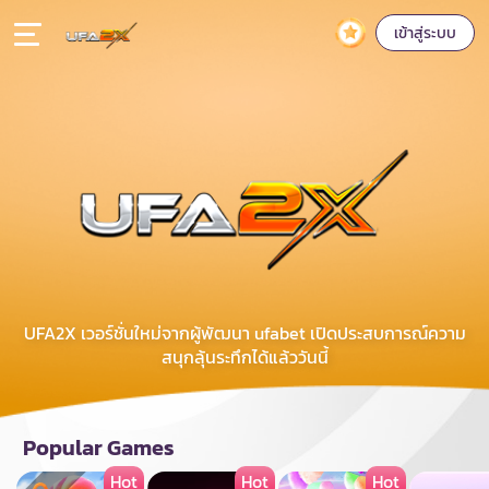
เข้าสู่ระบบ
UFA2X เวอร์ชั่นใหม่จากผู้พัฒนา ufabet เปิดประสบการณ์ความ
สนุกลุ้นระทึกได้แล้ววันนี้
Popular Games
Hot
Hot
Hot