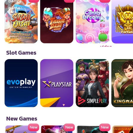
Slot Games
New
Games
New
New
New