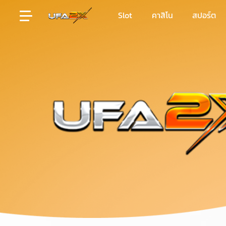
Slot
คาสิโน
สปอร์ต