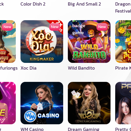
ck
Color Dish 2
Big And Small 2
Dragon
Festiva
New
New
New
furlongs
Xoc Dia
Wild Bandito
Pirate 
g
WM Casino
Dream Gaming
Pretty