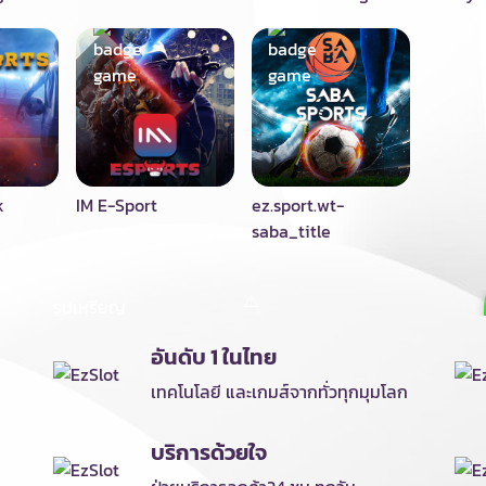
k
IM E-Sport
ez.sport.wt-
saba_title
อันดับ 1 ในไทย
เทคโนโลยี และเกมส์จากทั่วทุกมุมโลก
บริการด้วยใจ