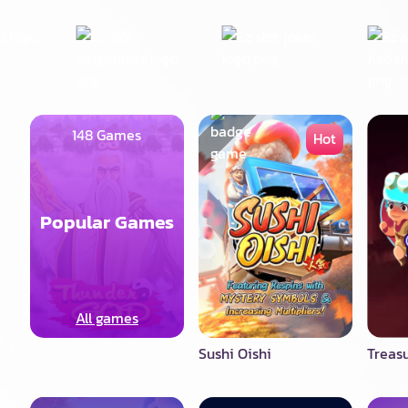
148 Games
Hot
Popular Games
All games
Sushi Oishi
Treas