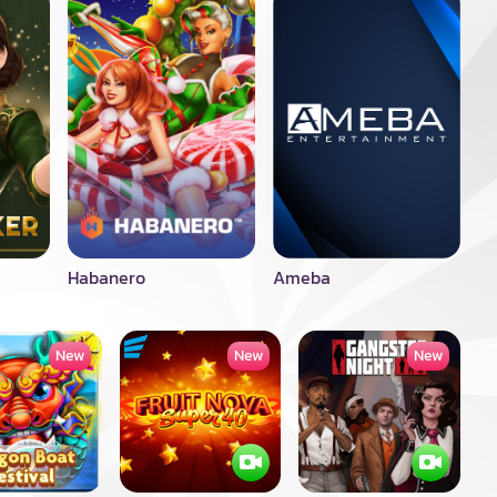
Ameba
Habanero
New
New
New
ดูตัวอย่าง
ดูตัวอย่าง