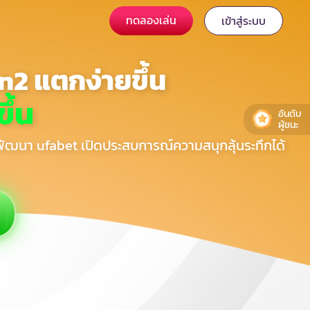
ทดลองเล่น
เข้าสู่ระบบ
อันดับ
ผู้ชนะ
้พัฒนา ufabet เปิดประสบการณ์ความสนุกลุ้นระทึกได้